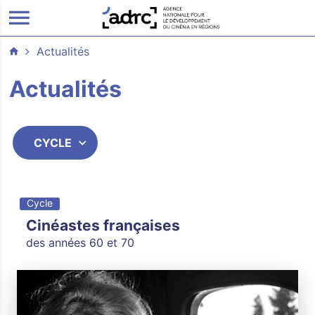
ALLER AU CONTENU PRINCIPAL
Actualités
Actualités
CYCLE
ITIALISER
UMETTRE
Cycle
Cinéastes françaises
des années 60 et 70