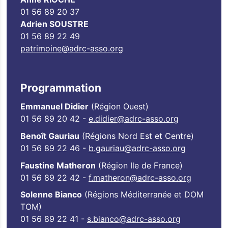
01 56 89 20 37
Adrien SOUSTRE
01 56 89 22 49
patrimoine@adrc-asso.org
Programmation
Emmanuel Didier
(Région Ouest)
01 56 89 20 42 -
e.didier@adrc-asso.org
Benoît Gauriau
(Régions Nord Est et Centre)
01 56 89 22 46 -
b.gauriau@adrc-asso.org
Faustine Matheron
(Région Ile de France)
01 56 89 22 42 -
f.matheron@adrc-asso.org
Solenne Bianco
(Régions Méditerranée et DOM
TOM)
01 56 89 22 41 -
s.bianco@adrc-asso.org