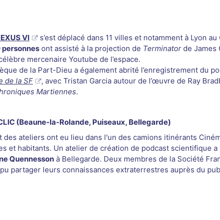
NEXUS VI
s’est déplacé dans 11 villes et notamment à Lyon a
 personnes
ont assisté à la projection de
Terminator
de James 
célèbre mercenaire Youtube de l’espace.
thèque de la Part-Dieu a également abrité l’enregistrement du p
e de la SF
, avec Tristan Garcia autour de l’œuvre de Ray Brad
hroniques Martiennes
.
LIC (Beaune-la-Rolande, Puiseaux, Bellegarde)
 des ateliers ont eu lieu dans l'un des camions itinérants Ciném
es et habitants. Un atelier de création de podcast scientifique 
ine Quennesson
à Bellegarde. Deux membres de la Société Fra
 pu partager leurs connaissances extraterrestres auprès du pub