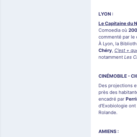
LYON :
Le Capitaine du 
Comoedia où
200
commenté par le 
À Lyon, la Biblio
Chéry
,
C’est + qu
notamment
Les C
CINÉMOBILE - CIC
Des projections et
près des habitant
encadré par
Perr
d'Exobiologie ont
Rolande.
AMIENS :