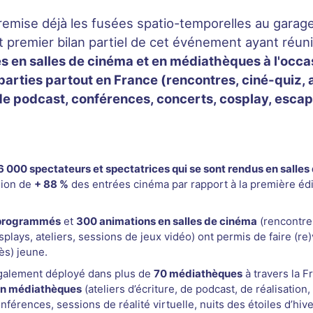
 remise déjà les fusées spatio-temporelles au garage
ut premier bilan partiel de cet événement ayant réun
 en salles de cinéma et en médiathèques à l'occa
arties partout en France (rencontres, ciné-quiz, a
 de podcast, conférences, concerts, cosplay, esca
6 000 spectateurs et spectatrices qui se sont rendus en salles
sion de
+ 88 %
des entrées cinéma par rapport à la première édi
 programmés
et
300 animations en salles de cinéma
(rencontres
splays, ateliers, sessions de jeux vidéo) ont permis de faire (re)
ès) jeune.
 également déployé dans plus de
70 médiathèques
à travers la F
en médiathèques
(ateliers d’écriture, de podcast, de réalisation,
érences, sessions de réalité virtuelle, nuits des étoiles d’hiver