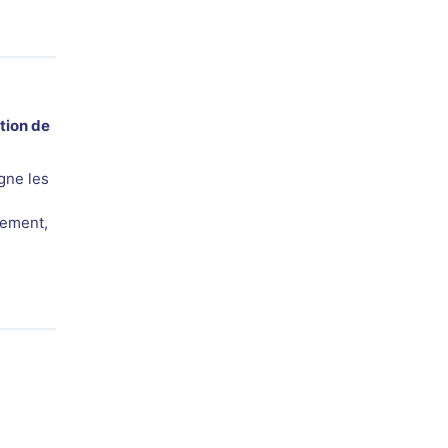
tion de
gne les
tement,