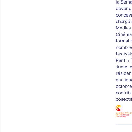
la Sema
devenu u
conceva
chargé d
Médias 
Cinéma 
formatio
nombreu
festiva
Pantin 
Jumelles
résidenc
musique
octobre 
contrib
collecti