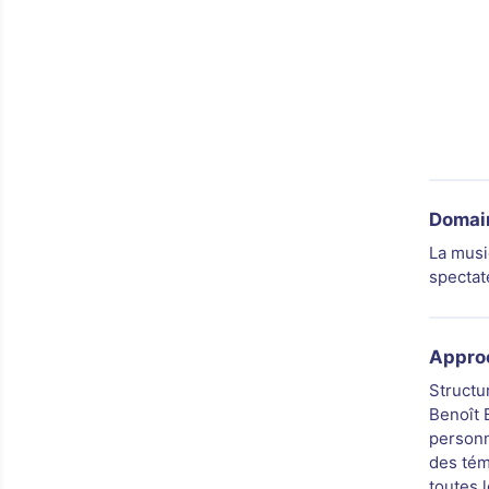
Domain
La musi
spectat
Appro
Structu
Benoît 
personn
des témo
toutes l