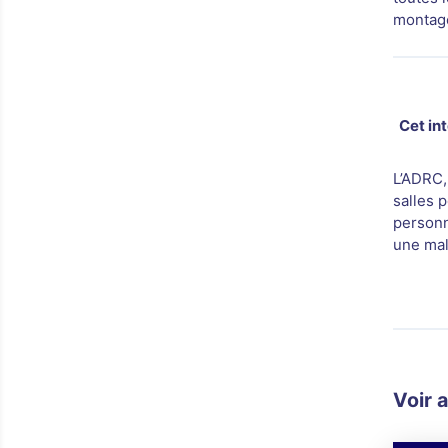
montage
Cet in
L’ADRC,
salles 
personn
une mal
Voir 