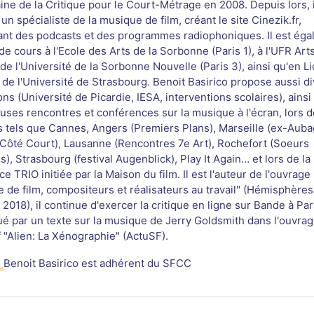
ine de la Critique pour le Court-Métrage en 2008. Depuis lors, i
n spécialiste de la musique de film, créant le site Cinezik.fr,
nt des podcasts et des programmes radiophoniques. Il est ég
e cours à l'Ecole des Arts de la Sorbonne (Paris 1), à l'UFR Art
de l'Université de la Sorbonne Nouvelle (Paris 3), ainsi qu'en L
de l'Université de Strasbourg. Benoit Basirico propose aussi d
ns (Université de Picardie, IESA, interventions scolaires), ains
ses rencontres et conférences sur la musique à l'écran, lors d
ls tels que Cannes, Angers (Premiers Plans), Marseille (ex-Auba
(Côté Court), Lausanne (Rencontres 7e Art), Rochefort (Soeurs
), Strasbourg (festival Augenblick), Play It Again… et lors de la
e TRIO initiée par la Maison du film. Il est l'auteur de l'ouvrage
 de film, compositeurs et réalisateurs au travail" (Hémisphères
2018), il continue d'exercer la critique en ligne sur Bande à Part
ué par un texte sur la musique de Jerry Goldsmith dans l'ouvra
f "Alien: La Xénographie" (ActuSF).
Benoit Basirico est adhérent du SFCC