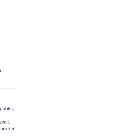
e
public,
vail,
 aborder