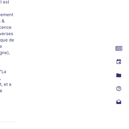
l est
alement
s &
icence
iverses
i que de
e
gne),
 "La
,
, et a
ge