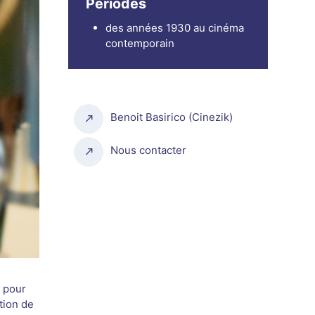
Périodes
des années 1930 au cinéma
contemporain
Benoit Basirico (Cinezik)
Nous contacter
e pour
tion de