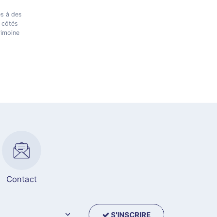
es à des
x côtés
rimoine
Contact
S'INSCRIRE