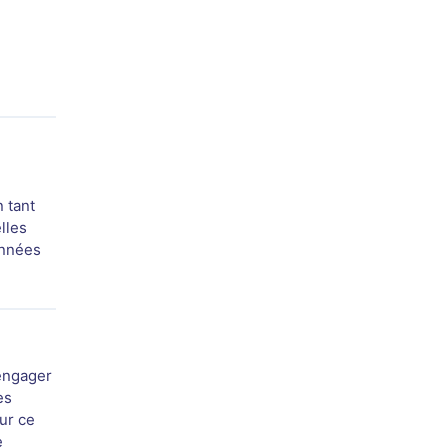
 tant
lles
années
 engager
es
ur ce
e