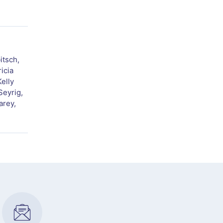
itsch,
icia
elly
Seyrig,
arey,