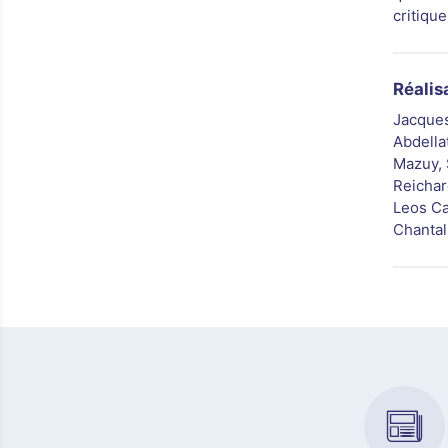
critique
Réalis
Jacques
Abdellat
Mazuy, 
Reichar
Leos Ca
Chantal