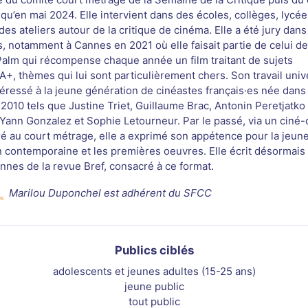
squ’en mai 2024. Elle intervient dans des écoles, collèges, lycé
es ateliers autour de la critique de cinéma. Elle a été jury dans
s, notamment à Cannes en 2021 où elle faisait partie de celui de
alm qui récompense chaque année un film traitant de sujets
+, thèmes qui lui sont particulièrement chers. Son travail unive
ntéressé à la jeune génération de cinéastes français·es née dans
2010 tels que Justine Triet, Guillaume Brac, Antonin Peretjatko
Yann Gonzalez et Sophie Letourneur. Par le passé, via un ciné-
é au court métrage, elle a exprimé son appétence pour la jeun
n contemporaine et les premières oeuvres. Elle écrit désormais
onnes de la revue Bref, consacré à ce format.
Marilou Duponchel est adhérent du SFCC
Publics ciblés
adolescents et jeunes adultes (15-25 ans)
jeune public
tout public