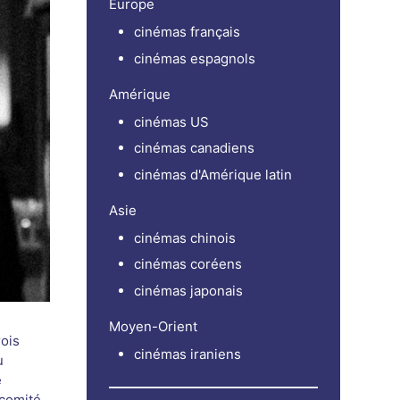
Europe
cinémas français
cinémas espagnols
Amérique
cinémas US
cinémas canadiens
cinémas d'Amérique latin
Asie
cinémas chinois
cinémas coréens
cinémas japonais
Moyen-Orient
ois
cinémas iraniens
u
é
 comité