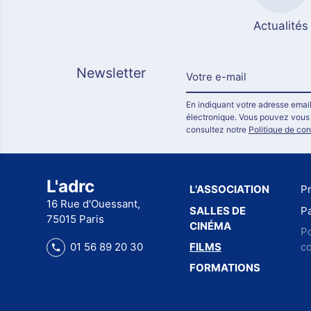
Actualités
Newsletter
En indiquant votre adresse email
électronique. Vous pouvez vous d
consultez notre
Politique de con
L'adrc
L'ASSOCIATION
P
16 Rue d'Ouessant,
SALLES DE
Pa
75015 Paris
CINÉMA
Po
FILMS
co
01 56 89 20 30
FORMATIONS