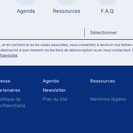
Agenda
Ressources
F.A.Q
Sélectionner
, et en cochant la ou les cases associées, vous consentez à recevoir nos lettres 
ésinscrire à tout moment via les liens de désinscription ou en nous contactant. 
fidentialité
.
resse
Agenda
Ressources
rtenaires
Newsletter
litique de
Plan du site
Mentions légales
nfidentialité