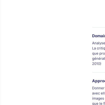
Domain
Analyse
La crit
que pro
générat
2010)
Appro
Donner 
avec el
images 
que le 