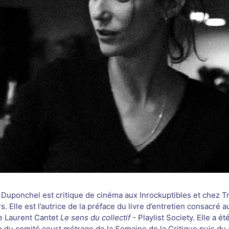
 Duponchel est critique de cinéma aux Inrockuptibles et chez Tr
. Elle est l’autrice de la préface du livre d’entretien consacré a
e Laurent Cantet
Le sens du collectif
- Playlist Society. Elle a ét
du comité court métrage de la Semaine de la Critique puis du