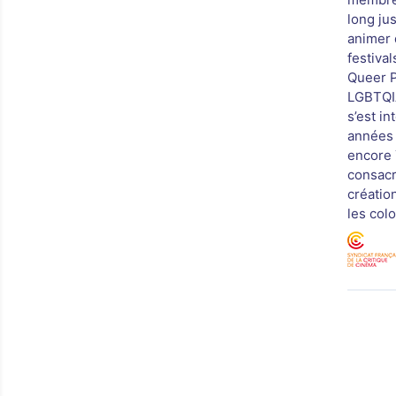
long ju
animer d
festival
Queer P
LGBTQIA
s’est i
années 
encore 
consacr
créatio
les col