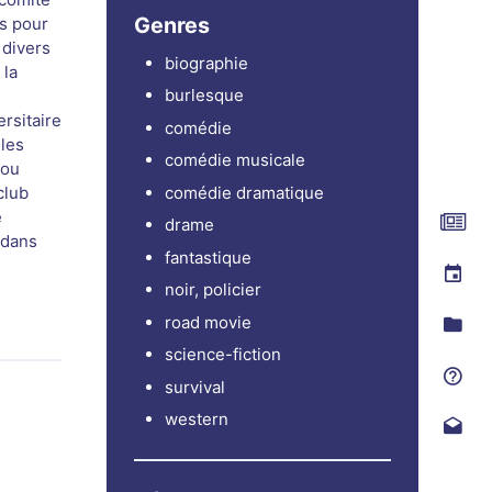
Genres
es pour
 divers
biographie
 la
burlesque
rsitaire
comédie
 les
comédie musicale
 ou
comédie dramatique
club
e
drame
 dans
fantastique
noir, policier
road movie
science-fiction
survival
western