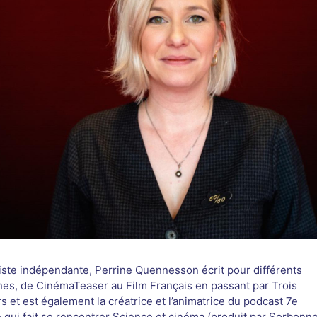
iste indépendante, Perrine Quennesson écrit pour différents
es, de CinémaTeaser au Film Français en passant par Trois
s et est également la créatrice et l’animatrice du podcast 7e
 qui fait se rencontrer Science et cinéma (produit par Sorbonn