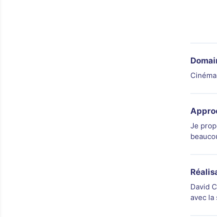
Domain
Cinéma 
Appro
Je prop
beaucou
Réalis
David C
avec la 