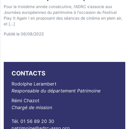
Pour la troisième année consécutive, l'ADRC s'associe aux
Journées européennes du patrimoine à l'occasion du Festival
Play It Again ! en proposant des séances de cinéma en plein air,
et
[...]
Publié le 06/08/2023
CONTACTS
Rodolphe Lerambert
Responsable du département Patrimoine
Rémi Chazot
Chargé de mission
Tél. 01 56 89 20 30
patrimoine@adrc-asso.org