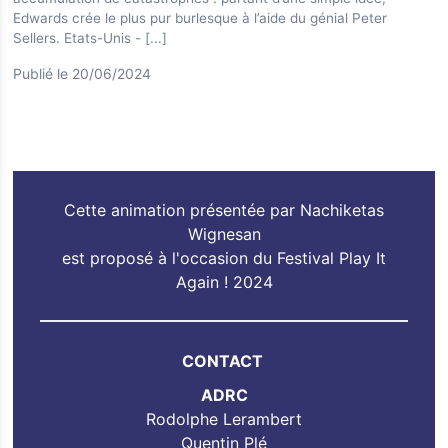
Edwards crée le plus pur burlesque à l’aide du génial Peter
Sellers. Etats-Unis -
[...]
Publié le 20/06/2024
Cette animation présentée par Nachiketas
Wignesan
est proposé à l'occasion du Festival Play It
Again ! 2024
CONTACT
ADRC
Rodolphe Lerambert
Quentin Plé