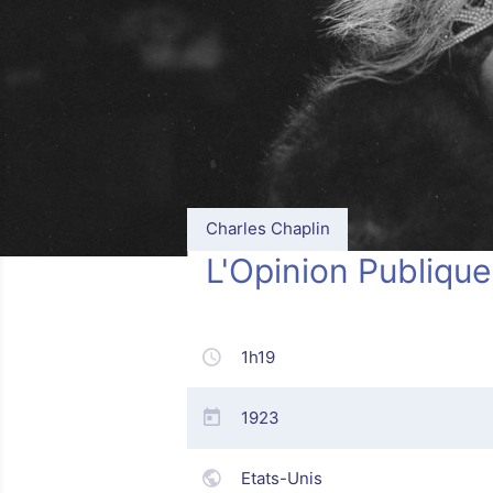
Charles Chaplin
L'Opinion Publique
1h19
1923
Etats-Unis