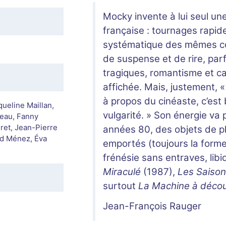
Mocky invente à lui seul une
française : tournages rapides
systématique des mêmes co
de suspense et de rire, parf
tragiques, romantisme et car
affichée. Mais, justement, « 
à propos du cinéaste, c’es
ueline Maillan,
vulgarité. » Son énergie va 
deau, Fanny
ret, Jean-Pierre
années 80, des objets de p
rd Ménez, Éva
emportés (toujours la forme
frénésie sans entraves, libi
Miraculé
(1987),
Les Saison
surtout
La Machine à déco
Jean-François Rauger