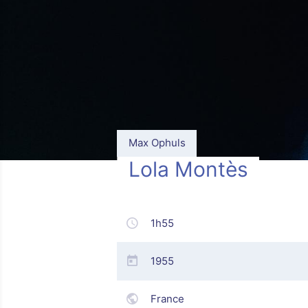
Max Ophuls
Lola Montès
1h55
1955
France