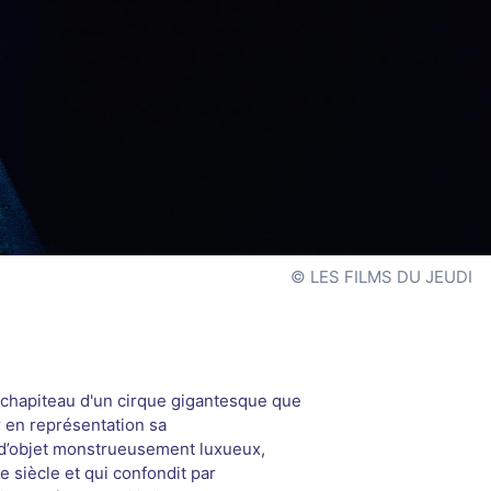
LES FILMS DU JEUDI
e chapiteau d'un cirque gigantesque que
 en représentation sa
 d’objet monstrueusement luxueux,
e siècle et qui confondit par