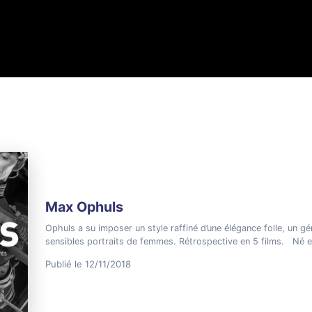
Max Ophuls
Ophuls a su imposer un style raffiné d’une élégance folle, un gé
sensibles portraits de femmes. Rétrospective en 5 films. Né 
Publié le 12/11/2018