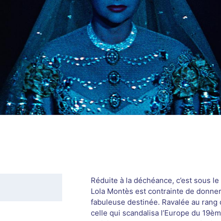
Réduite à la déchéance, c’est sous l
Lola Montès est contrainte de donner
fabuleuse destinée. Ravalée au rang
celle qui scandalisa l’Europe du 19èm