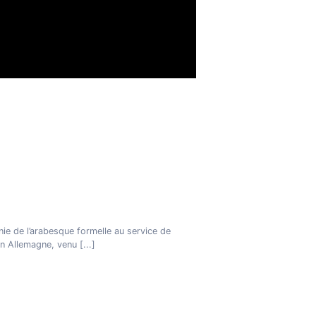
nie de l’arabesque formelle au service de
en Allemagne, venu
[...]