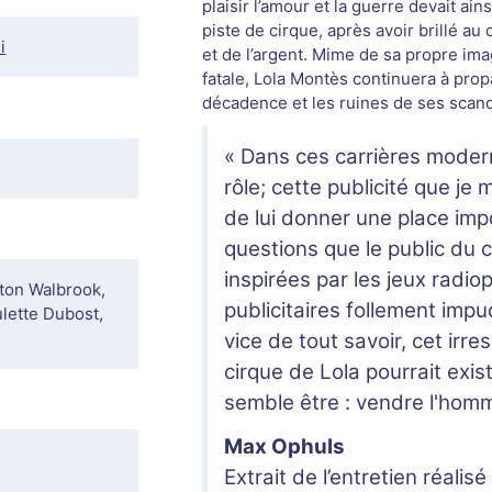
plaisir l’amour et la guerre devait ain
piste de cirque, après avoir brillé au
i
et de l’argent. Mime de sa propre im
fatale, Lola Montès continuera à propa
décadence et les ruines de ses scand
« Dans ces carrières modern
rôle; cette publicité que je m
de lui donner une place imp
questions que le public du 
inspirées par les jeux radi
nton Walbrook,
publicitaires follement impu
ulette Dubost,
vice de tout savoir, cet irr
cirque de Lola pourrait exi
semble être : vendre l'hom
Max Ophuls
Extrait de l’entretien réalis