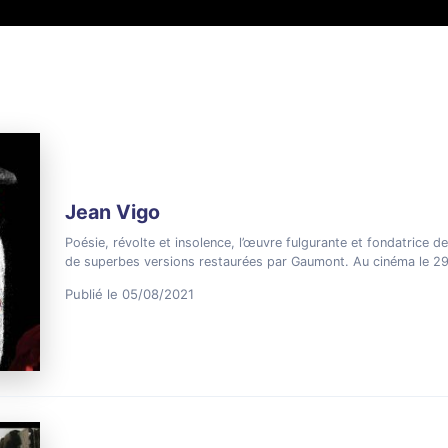
Jean Vigo
Poésie, révolte et insolence, l’œuvre fulgurante et fondatrice 
de superbes versions restaurées par Gaumont. Au cinéma le 
Publié le 05/08/2021