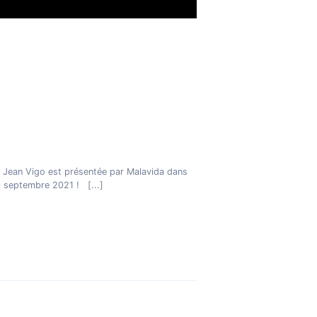
de Jean Vigo est présentée par Malavida dans
29 septembre 2021 !
[...]