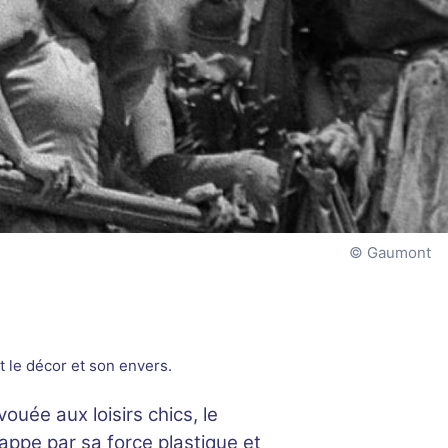
Gaumont
 le décor et son envers.
 vouée aux loisirs chics, le
appe par sa force plastique et