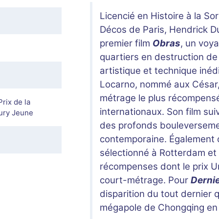
Licencié en Histoire à la S
Décos de Paris, Hendrick Du
premier film
Obras
, un voya
quartiers en destruction de
artistique et technique inédi
Locarno, nommé aux César, 
métrage le plus récompensé 
rix de la
internationaux. Son film su
Jury Jeune
des profonds bouleversemen
contemporaine. Également co
sélectionné à Rotterdam et
récompenses dont le prix U
court-métrage. Pour
Dernie
disparition du tout dernier q
mégapole de Chongqing en 