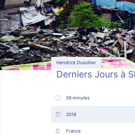
Hendrick Dusollier
Derniers Jours à S
58 minutes
2018
France