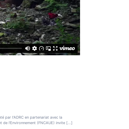
té par l'ADRC en partenariat avec la
 et de l’Environnement (FNCAUE) invite
[...]