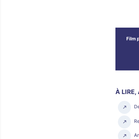
Film 
À LIRE,
De
Re
An