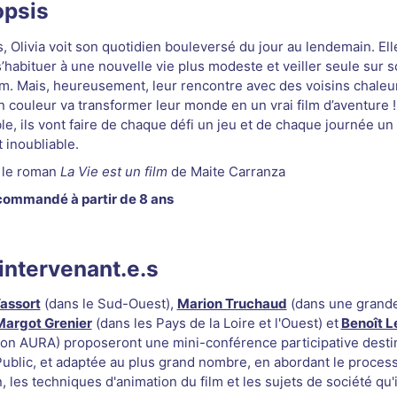
psis
s, Olivia voit son quotidien bouleversé du jour au lendemain. Ell
’habituer à une nouvelle vie plus modeste et veiller seule sur s
im. Mais, heureusement, leur rencontre avec des voisins chaleu
n couleur va transformer leur monde en un vrai film d’aventure !
e, ils vont faire de chaque défi un jeu et de chaque journée un
inoubliable.
 le roman
La Vie est un film
de Maite Carranza
commandé à partir de 8 ans
intervenant.e.s
assort
(dans le Sud-Ouest),
Marion Truchaud
(dans une grande
Margot Grenier
(dans les Pays de la Loire et l'Ouest) et
Benoît L
ion AURA) proposeront une mini-conférence participative desti
ublic, et adaptée au plus grand nombre, en abordant le proces
, les techniques d'animation du film et les sujets de société qu'i