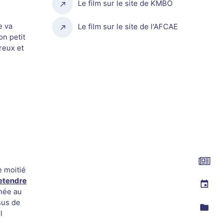
Le film sur le site de KMBO
e va
Le film sur le site de l'AFCAE
on petit
reux et
 moitié
etendre
née au
sus de
l