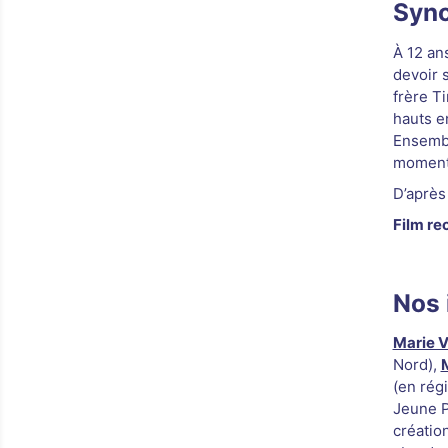
Syno
À 12 an
devoir s
frère T
hauts e
Ensembl
moment 
D’après
Film re
Nos 
Marie V
Nord),
(en rég
Jeune P
création