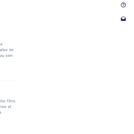
se
alles de
au sein
des films
rnes et
a