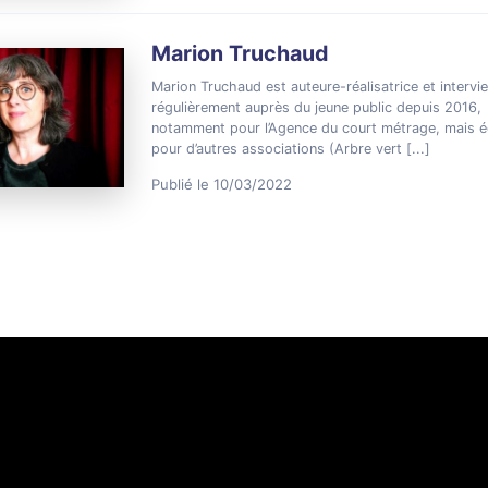
Marion Truchaud
Marion Truchaud est auteure-réalisatrice et intervi
régulièrement auprès du jeune public depuis 2016,
notamment pour l’Agence du court métrage, mais 
pour d’autres associations (Arbre vert
[...]
Publié le 10/03/2022