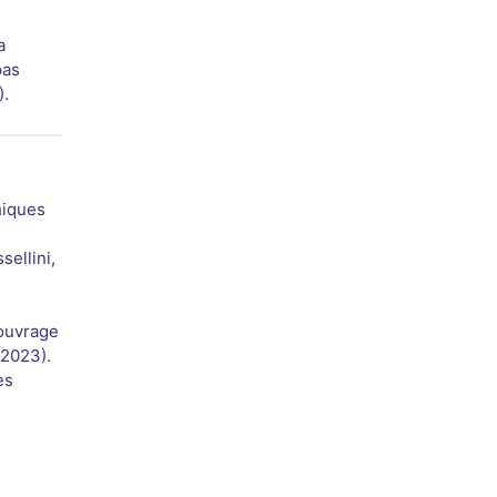
a
pas
).
hiques
sellini,
 ouvrage
 2023).
es