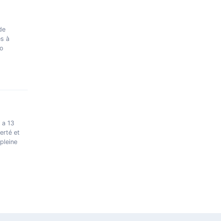
de
es à
to
 a 13
erté et
 pleine