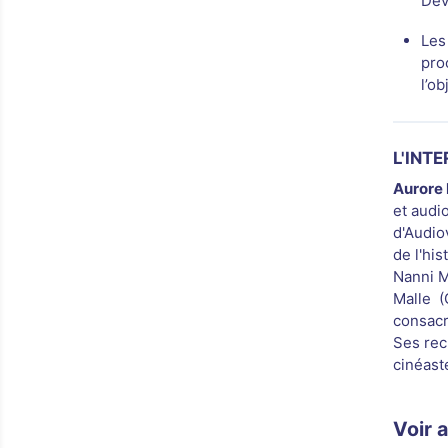
Dév
Les
pro
l’o
L'INT
Aurore
et audi
d'Audiov
de l'his
Nanni M
Malle (
consacr
Ses rec
cinéaste
Voir 