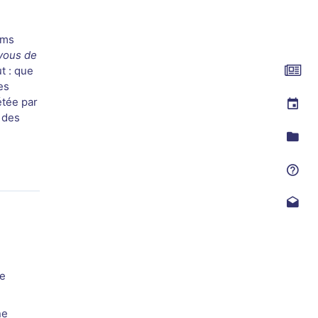
lms
vous de
t : que
es
étée par
 des
ne
ne