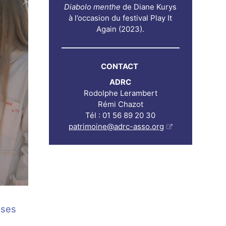
Diabolo menthe
de Diane Kurys
à l’occasion du festival Play It
Again (2023).
CONTACT
ADRC
Rodolphe Lerambert
Rémi Chazot
Tél : 01 56 89 20 30
patrimoine@adrc-asso.org
 ses