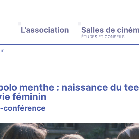
ALLER AU CONTENU PRINCIPAL
L'association
Salles de ciné
nin
bolo menthe : naissance du te
ie féminin
-conférence