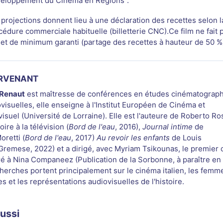
eloppement du Cinéma en Régions".
 projections donnent lieu à une déclaration des recettes selon l
cédure commerciale habituelle (billetterie CNC).Ce film ne fait 
bjet de minimum garanti (partage des recettes à hauteur de 50 %
ERVENANT
 Renaut
est maîtresse de conférences en études cinématograp
ovisuelles, elle enseigne à l'Institut Européen de Cinéma et
isuel (Université de Lorraine). Elle est l'auteure de Roberto Ros
toire à la télévision (
Bord de l'eau
, 2016),
Journal intime
de
oretti (
Bord de l'eau
, 2017)
Au revoir les enfants
de Louis
Gremese, 2022) et a dirigé, avec Myriam Tsikounas, le premier
é à Nina Companeez (Publication de la Sorbonne, à paraître en
herches portent principalement sur le cinéma italien, les femm
s et les représentations audiovisuelles de l'histoire.
aussi