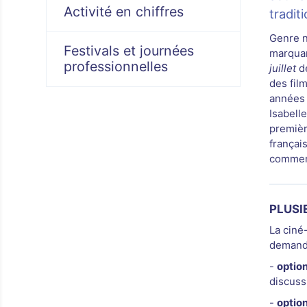
Activité en chiffres
tradit
Genre n
Festivals et journées
marqua
professionnelles
juillet
de
des fi
années 
Isabell
premièr
françai
commenc
PLUSI
La ciné
demand
-
option 
discuss
-
option