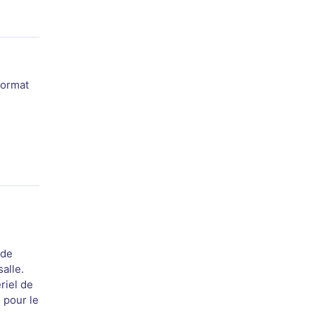
format
 de
salle.
riel de
 pour le