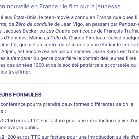
ion nouvelle en France : le film sur la jeunesse.
é aux États-Unis, le teen-movie a connu en France quelques fi
nts, de
Zéro de conduite
de Jean Vigo, en passant par
Rendez-
 Jacques Becker ou
Les Quatre cent coups
de François Truffau
lms d’hommes. Même
La Gifle
de Claude Pinoteau réalisé quelqu
plus tôt, qui met au centre du récit une jeune étudiante interpr
e Adjani, est encore réalisé par un homme. Diane Kurys est l’une
es à s’emparer du genre pour faire le portrait des jeunes filles
ses des années 1960 et de la société patriarcale et corsetée qui
e à s’effriter.
EURS FORMULES
-conférence pourra prendre deux formes différentes selon la
e :
1 :
150 euros TTC sur facture pour une introduction suivie d'u
ion avec le public.
 2 :
200 euros TTC sur facture pour une introduction suivie d'u