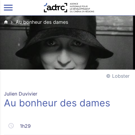
ALLER AU CONTENU PRINCIPAL
Au bonheur des dames
Lobster
Julien Duvivier
Au bonheur des dames
1h29